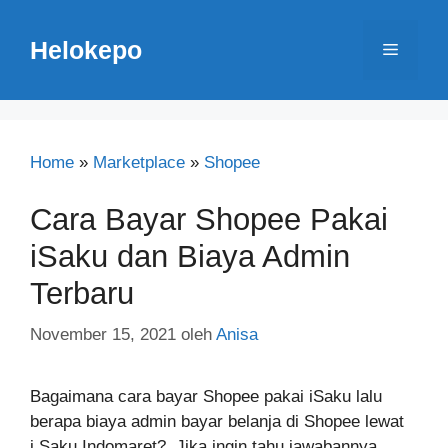
Langsung
ke
Helokepo
Menu
isi
Home
»
Marketplace
»
Shopee
Cara Bayar Shopee Pakai
iSaku dan Biaya Admin
Terbaru
November 15, 2021
oleh
Anisa
Bagaimana cara bayar Shopee pakai iSaku lalu
berapa biaya admin bayar belanja di Shopee lewat
i.Saku Indomaret?. Jika ingin tahu jawabannya