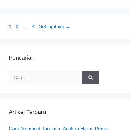
Halaman
Halaman
Halaman
1
2
…
4
Selanjutnya
→
Pencarian
Cari
untuk:
Artikel Terbaru
Cara Membuat Tapcash, Apakah Harus Punya