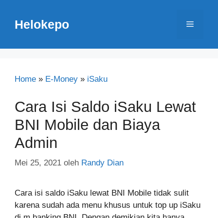
Langsung
ke
Helokepo
Menu
isi
Home
»
E-Money
»
iSaku
Cara Isi Saldo iSaku Lewat
BNI Mobile dan Biaya
Admin
Mei 25, 2021
oleh
Randy Dian
Cara isi saldo iSaku lewat BNI Mobile tidak sulit
karena sudah ada menu khusus untuk top up iSaku
di m banking BNI. Dengan demikian kita hanya